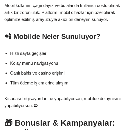
Mobil kullanım çağındayız ve bu alanda kullanıcı dostu olmak
artık bir zorunluluk. Platform, mobil cihazlar için özel olarak
optimize edilmiş arayüzüyle akıcı bir deneyim sunuyor.
📲 Mobilde Neler Sunuluyor?
Hızlı sayfa geçişleri
Kolay menü navigasyonu
Canlı bahis ve casino erişimi
Tüm ödeme işlemlerine ulaşım
Kısacası bilgisayardan ne yapabiliyorsan, mobilde de aynısını
yapabiliyorsun. 🧩
🎁 Bonuslar & Kampanyalar: