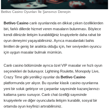
Betlivo Casino Oyunları İle Şansınızı Deneyin
Betlivo Casino
canlı oyunlarında en dikkat çeken özelliklerden
biri, farklı dillerde hizmet veren masaların bulunması. Böylece
kendi dilinizde iletişim kurabildiğiniz krupiyelerle daha rahat bir
oyun deneyimi yaşayabilirsiniz. Ayrıca masalardaki bahis
limitleri de geniş bir aralıkta olduğu için, her seviyeden oyuncu
için uygun masalar bulmak mümkün.
Canlı casino bölümünde ayrıca özel VIP masalar ve hızlı oyun
seçenekleri de bulunuyor. Lightning Roulette, Monopoly Live,
Crazy Time gibi yenilikçi oyunlar da
Betlivo Casino
platformunda yer alıyor. Bu oyunlar klasik casino oyunlarına
yeni bir soluk getiriyor ve çarpanlar sayesinde kazançlarınızı
katlama şansı sunuyor. Canlı chat özelliği sayesinde
krupiyelerle ve diğer oyuncularla iletişim kurabilir, sosyal bir
ortamda oyun keyfinizi artırabilirsiniz.