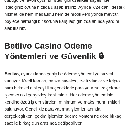
çubuğu ve favori oyunlar listesi gibi özellikler sayesinde
istediğiniz oyuna hızlıca ulaşabilirsiniz. Ayrıca 7/24 canlı destek
hizmeti de hem masaüstü hem de mobil versiyonda mevcut,
böylece herhangi bir sorunla karşılaştığınızda anında yardım
alabilirsiniz.
Betlivo Casino Ödeme
Yöntemleri ve Güvenlik 🔒
Betlivo
, oyuncularına geniş bir ödeme yöntemi yelpazesi
sunuyor. Kredi kartları, banka havalesi, e-cüzdanlar ve kripto
para birimleri gibi çeşitli seçeneklerle para yatırma ve çekme
işlemlerinizi gerçekleştirebilirsiniz. Her ödeme yönteminin
kendine özgü işlem süreleri, minimum ve maksimum limitleri
bulunuyor. Genellikle para yatırma işlemleri anında
gerçekleşirken, çekim işlemleri ödeme yöntemine göre birkaç
saat ile birkaç gün arasında değişebiliyor.