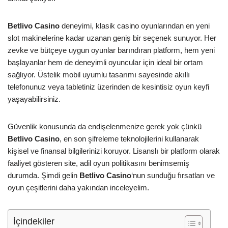
Betlivo Casino
deneyimi, klasik casino oyunlarından en yeni
slot makinelerine kadar uzanan geniş bir seçenek sunuyor. Her
zevke ve bütçeye uygun oyunlar barındıran platform, hem yeni
başlayanlar hem de deneyimli oyuncular için ideal bir ortam
sağlıyor. Üstelik mobil uyumlu tasarımı sayesinde akıllı
telefonunuz veya tabletiniz üzerinden de kesintisiz oyun keyfi
yaşayabilirsiniz.
Güvenlik konusunda da endişelenmenize gerek yok çünkü
Betlivo Casino
, en son şifreleme teknolojilerini kullanarak
kişisel ve finansal bilgilerinizi koruyor. Lisanslı bir platform olarak
faaliyet gösteren site, adil oyun politikasını benimsemiş
durumda. Şimdi gelin
Betlivo Casino
‘nun sunduğu fırsatları ve
oyun çeşitlerini daha yakından inceleyelim.
İçindekiler