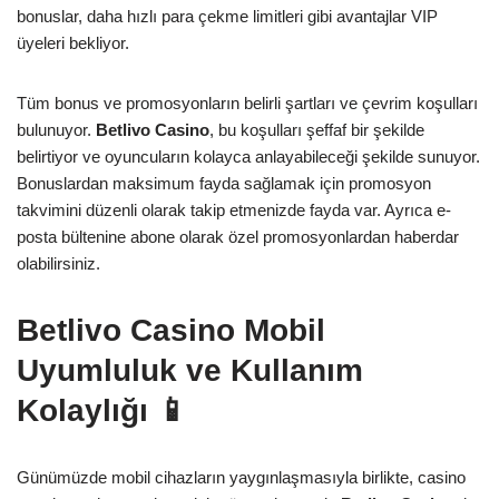
bonuslar, daha hızlı para çekme limitleri gibi avantajlar VIP
üyeleri bekliyor.
Tüm bonus ve promosyonların belirli şartları ve çevrim koşulları
bulunuyor.
Betlivo Casino
, bu koşulları şeffaf bir şekilde
belirtiyor ve oyuncuların kolayca anlayabileceği şekilde sunuyor.
Bonuslardan maksimum fayda sağlamak için promosyon
takvimini düzenli olarak takip etmenizde fayda var. Ayrıca e-
posta bültenine abone olarak özel promosyonlardan haberdar
olabilirsiniz.
Betlivo Casino Mobil
Uyumluluk ve Kullanım
Kolaylığı 📱
Günümüzde mobil cihazların yaygınlaşmasıyla birlikte, casino