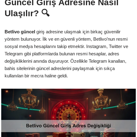
Güncel Giriş Adresine Nasıl
Ulaşılır? 🔍
Betlivo güncel
giriş adresine ulaşmak için birkaç güvenilir
yöntem bulunuyor. İlk ve en güvenli yöntem, Betlivo’nun resmi
sosyal medya hesaplarını takip etmektir. Instagram, Twitter ve
Telegram gibi platformlarda bulunan resmi hesaplar, adres
değişikliklerini anında duyuruyor. Özellikle Telegram kanalları,
bahis sitelerinin güncel adreslerini paylaşmak için sıkça
kullanılan bir mecra haline geldi.