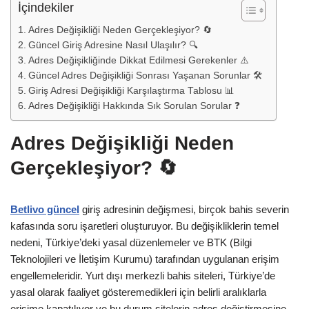
İçindekiler
Adres Değişikliği Neden Gerçekleşiyor? 🔄
Güncel Giriş Adresine Nasıl Ulaşılır? 🔍
Adres Değişikliğinde Dikkat Edilmesi Gerekenler ⚠️
Güncel Adres Değişikliği Sonrası Yaşanan Sorunlar 🛠️
Giriş Adresi Değişikliği Karşılaştırma Tablosu 📊
Adres Değişikliği Hakkında Sık Sorulan Sorular ❓
Adres Değişikliği Neden
Gerçekleşiyor? 🔄
Betlivo güncel
giriş adresinin değişmesi, birçok bahis severin
kafasında soru işaretleri oluşturuyor. Bu değişikliklerin temel
nedeni, Türkiye’deki yasal düzenlemeler ve BTK (Bilgi
Teknolojileri ve İletişim Kurumu) tarafından uygulanan erişim
engellemeleridir. Yurt dışı merkezli bahis siteleri, Türkiye’de
yasal olarak faaliyet gösteremedikleri için belirli aralıklarla
erişime kapatılıyor ve bu durum sitelerin adres değiştirmesine