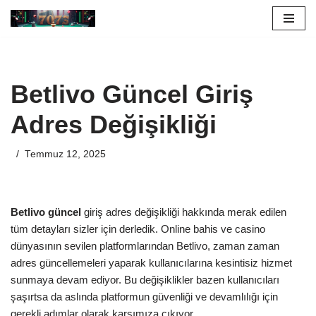
İçeriğe
geç
Betlivo Güncel Giriş
Adres Değişikliği
Temmuz 12, 2025
Betlivo güncel
giriş adres değişikliği hakkında merak edilen
tüm detayları sizler için derledik. Online bahis ve casino
dünyasının sevilen platformlarından Betlivo, zaman zaman
adres güncellemeleri yaparak kullanıcılarına kesintisiz hizmet
sunmaya devam ediyor. Bu değişiklikler bazen kullanıcıları
şaşırtsa da aslında platformun güvenliği ve devamlılığı için
gerekli adımlar olarak karşımıza çıkıyor.