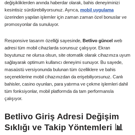
değişikliklerden anında haberdar olarak, bahis deneyiminizi
kesintisiz sürdürebiliyorsunuz. Ayrıca,
mobil uygulama
üzerinden yapılan işlemler için zaman zaman özel bonuslar ve
promosyonlar da sunuluyor.
Responsive tasarım özelliği sayesinde,
Betlivo güncel
web
adresi tüm mobil cihazlarda sorunsuz çalışıyor. Ekran
boyutunuz ne olursa olsun, site otomatik olarak cihazınıza uyum
sağlayarak optimum kullanıcı deneyimi sunuyor. Bu sayede,
masaüstü versiyonunda bulunan tüm özelliklere ve bahis
seçeneklerine mobil cihazınızdan da erişebiliyorsunuz. Canlı
bahisler, casino oyunları, para yatırma ve çekme işlemleri dahil
tüm fonksiyonlar, mobil platformda da tam performansla
çalışıyor.
Betlivo Giriş Adresi Değişim
Sıklığı ve Takip Yöntemleri 📊