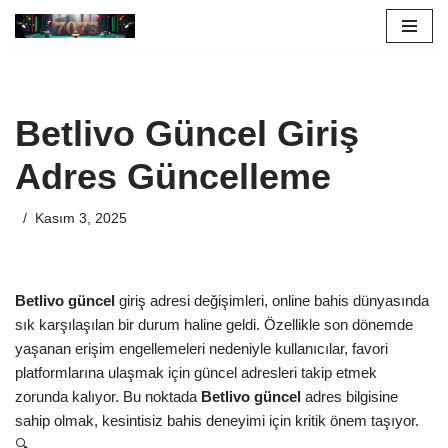
İçeriğe
geç
Betlivo Güncel Giriş
Adres Güncelleme
Kasım 3, 2025
Betlivo güncel
giriş adresi değişimleri, online bahis dünyasında
sık karşılaşılan bir durum haline geldi. Özellikle son dönemde
yaşanan erişim engellemeleri nedeniyle kullanıcılar, favori
platformlarına ulaşmak için güncel adresleri takip etmek
zorunda kalıyor. Bu noktada
Betlivo güncel
adres bilgisine
sahip olmak, kesintisiz bahis deneyimi için kritik önem taşıyor.
🔍