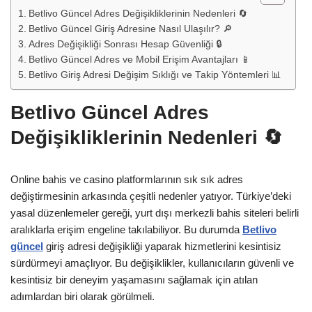
Betlivo Güncel Adres Değişikliklerinin Nedenleri 🔄
Betlivo Güncel Giriş Adresine Nasıl Ulaşılır? 🔎
Adres Değişikliği Sonrası Hesap Güvenliği 🔒
Betlivo Güncel Adres ve Mobil Erişim Avantajları 📱
Betlivo Giriş Adresi Değişim Sıklığı ve Takip Yöntemleri 📊
Betlivo Güncel Adres
Değişikliklerinin Nedenleri 🔄
Online bahis ve casino platformlarının sık sık adres
değiştirmesinin arkasında çeşitli nedenler yatıyor. Türkiye’deki
yasal düzenlemeler gereği, yurt dışı merkezli bahis siteleri belirli
aralıklarla erişim engeline takılabiliyor. Bu durumda
Betlivo
güncel
giriş adresi değişikliği yaparak hizmetlerini kesintisiz
sürdürmeyi amaçlıyor. Bu değişiklikler, kullanıcıların güvenli ve
kesintisiz bir deneyim yaşamasını sağlamak için atılan
adımlardan biri olarak görülmeli.