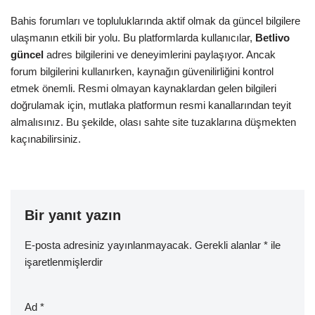
Bahis forumları ve topluluklarında aktif olmak da güncel bilgilere
ulaşmanın etkili bir yolu. Bu platformlarda kullanıcılar,
Betlivo
güncel
adres bilgilerini ve deneyimlerini paylaşıyor. Ancak
forum bilgilerini kullanırken, kaynağın güvenilirliğini kontrol
etmek önemli. Resmi olmayan kaynaklardan gelen bilgileri
doğrulamak için, mutlaka platformun resmi kanallarından teyit
almalısınız. Bu şekilde, olası sahte site tuzaklarına düşmekten
kaçınabilirsiniz.
Bir yanıt yazın
E-posta adresiniz yayınlanmayacak.
Gerekli alanlar
*
ile
işaretlenmişlerdir
Ad
*