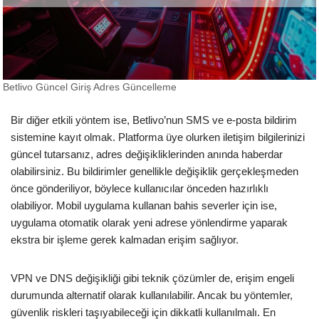
Betlivo Güncel Giriş Adres Güncelleme
Bir diğer etkili yöntem ise, Betlivo’nun SMS ve e-posta bildirim
sistemine kayıt olmak. Platforma üye olurken iletişim bilgilerinizi
güncel tutarsanız, adres değişikliklerinden anında haberdar
olabilirsiniz. Bu bildirimler genellikle değişiklik gerçekleşmeden
önce gönderiliyor, böylece kullanıcılar önceden hazırlıklı
olabiliyor. Mobil uygulama kullanan bahis severler için ise,
uygulama otomatik olarak yeni adrese yönlendirme yaparak
ekstra bir işleme gerek kalmadan erişim sağlıyor.
VPN ve DNS değişikliği gibi teknik çözümler de, erişim engeli
durumunda alternatif olarak kullanılabilir. Ancak bu yöntemler,
güvenlik riskleri taşıyabileceği için dikkatli kullanılmalı. En