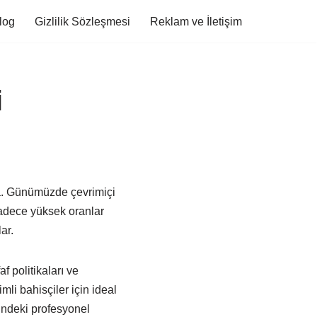
log
Gizlilik Sözleşmesi
Reklam ve İletişim
i
a. Günümüzde çevrimiçi
 sadece yüksek oranlar
ar.
af politikaları ve
li bahisçiler için ideal
indeki profesyonel