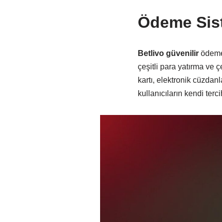
Ödeme Sist
Betlivo güvenilir
ödeme 
çeşitli para yatırma ve ç
kartı, elektronik cüzdanl
kullanıcıların kendi terc