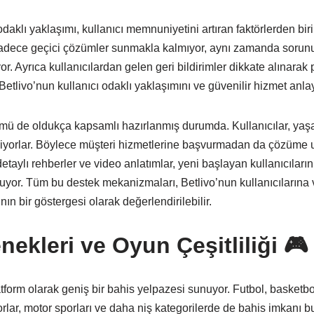
aklı yaklaşımı, kullanıcı memnuniyetini artıran faktörlerden biri
 sadece geçici çözümler sunmakla kalmıyor, aynı zamanda sorun
or. Ayrıca kullanıcılardan gelen geri bildirimler dikkate alınarak 
, Betlivo’nun kullanıcı odaklı yaklaşımını ve güvenilir hizmet anla
ümü de oldukça kapsamlı hazırlanmış durumda. Kullanıcılar, yaşa
yorlar. Böylece müşteri hizmetlerine başvurmadan da çözüme ula
etaylı rehberler ve video anlatımlar, yeni başlayan kullanıcıların
uyor. Tüm bu destek mekanizmaları, Betlivo’nun kullanıcılarına 
nın bir göstergesi olarak değerlendirilebilir.
ekleri ve Oyun Çeşitliliği 🎮
atform olarak geniş bir bahis yelpazesi sunuyor. Futbol, basketbol
porlar, motor sporları ve daha niş kategorilerde de bahis imkanı 