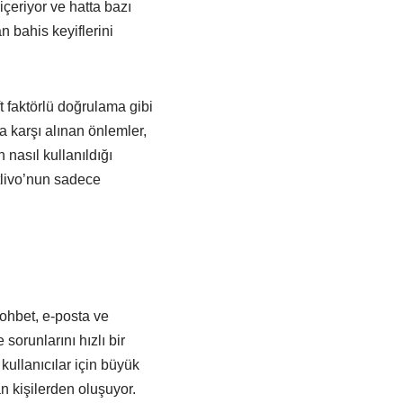
çeriyor ve hatta bazı
n bahis keyiflerini
t faktörlü doğrulama gibi
a karşı alınan önlemler,
 nasıl kullanıldığı
tlivo’nun sadece
sohbet, e-posta ve
 sorunlarını hızlı bir
kullanıcılar için büyük
n kişilerden oluşuyor.