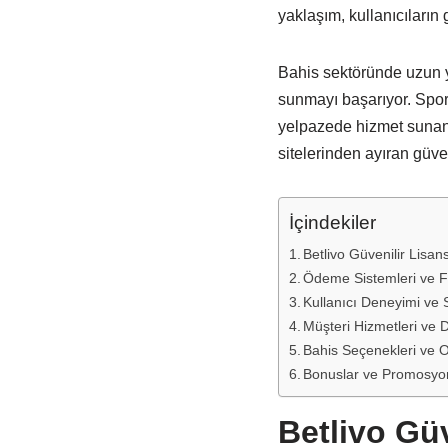
yaklaşım, kullanıcıları
Bahis sektöründe uzun yıl
sunmayı başarıyor. Spor
yelpazede hizmet sunan p
sitelerinden ayıran güveni
İçindekiler
Betlivo Güvenilir Lisans
Ödeme Sistemleri ve F
Kullanıcı Deneyimi ve S
Müşteri Hizmetleri ve D
Bahis Seçenekleri ve Oy
Bonuslar ve Promosyon
Betlivo Güv