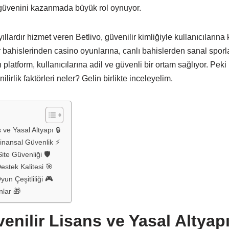
n güvenini kazanmada büyük rol oynuyor.
lardır hizmet veren Betlivo, güvenilir kimliğiyle kullanıcılarına 
 bahislerinden casino oyunlarına, canlı bahislerden sanal sporla
latform, kullanıcılarına adil ve güvenli bir ortam sağlıyor. Peki
lirlik faktörleri neler? Gelin birlikte inceleyelim.
 ve Yasal Altyapı 🔒
inansal Güvenlik ⚡
ite Güvenliği 🛡️
estek Kalitesi 🎯
un Çeşitliliği 🎮
lar 🎁
enilir Lisans ve Yasal Altyapı