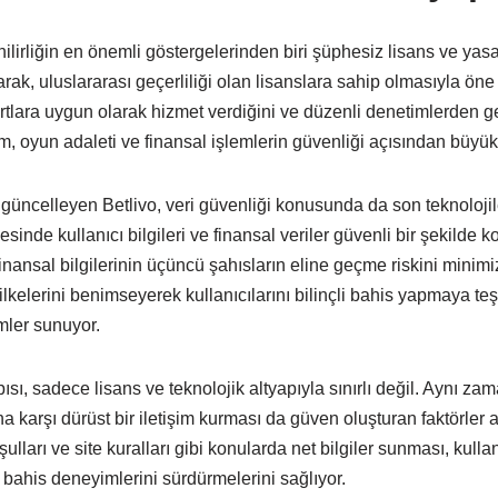
irliğin en önemli göstergelerinden biri şüphesiz lisans ve yasal
arak, uluslararası geçerliliği olan lisanslara sahip olmasıyla öne 
artlara uygun olarak hizmet verdiğini ve düzenli denetimlerden geç
um, oyun adaleti ve finansal işlemlerin güvenliği açısından büyü
i güncelleyen Betlivo, veri güvenliği konusunda da son teknolojil
esinde kullanıcı bilgileri ve finansal veriler güvenli bir şekilde 
 finansal bilgilerinin üçüncü şahısların eline geçme riskini minimi
ilkelerini benimseyerek kullanıcılarını bilinçli bahis yapmaya teş
emler sunuyor.
ısı, sadece lisans ve teknolojik altyapıyla sınırlı değil. Aynı zam
na karşı dürüst bir iletişim kurması da güven oluşturan faktörler a
ulları ve site kuralları gibi konularda net bilgiler sunması, kullan
bahis deneyimlerini sürdürmelerini sağlıyor.