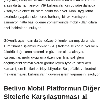
arasında tamamlanıyor. VIP kullanıcılar için bu süre daha da
kısalıyor ve öncelikli işlem hakkı tanınıyor. Mobil uygulama
üzerinden yapılan işlemlerde herhangi bir ek komisyon
alınmıyor, hatta bazı ödeme yöntemlerinde mobil kullanıcılara
özel indirimler sunuluyor.
Güvenlik açısından da üst düzey önlemler alınmış durumda.
Tüm finansal işlemler 256-bit SSL şifreleme ile korunuyor ve iki
faktörlü doğrulama sistemi ile güvence altına alınıyor.
Kullanıcılar, mobil uygulama üzerinden finansal işlem
geçmişlerini detaylı olarak görüntüleyebiliyor ve istedikleri
zaman işlem limitleri belirleyebiliyorlar. Bu şeffaflık ve kontrol
mekanizmaları, kullanıcıların güvenle işlem yapmasını sağlıyor.
Betlivo Mobil Platformun Diğer
Sitelerle Karşılaştırması 📊