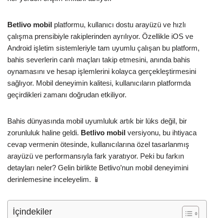
Betlivo mobil
platformu, kullanıcı dostu arayüzü ve hızlı
çalışma prensibiyle rakiplerinden ayrılıyor. Özellikle iOS ve
Android işletim sistemleriyle tam uyumlu çalışan bu platform,
bahis severlerin canlı maçları takip etmesini, anında bahis
oynamasını ve hesap işlemlerini kolayca gerçekleştirmesini
sağlıyor. Mobil deneyimin kalitesi, kullanıcıların platformda
geçirdikleri zamanı doğrudan etkiliyor.
Bahis dünyasında mobil uyumluluk artık bir lüks değil, bir
zorunluluk haline geldi.
Betlivo mobil
versiyonu, bu ihtiyaca
cevap vermenin ötesinde, kullanıcılarına özel tasarlanmış
arayüzü ve performansıyla fark yaratıyor. Peki bu farkın
detayları neler? Gelin birlikte Betlivo’nun mobil deneyimini
derinlemesine inceleyelim. 📱
İçindekiler