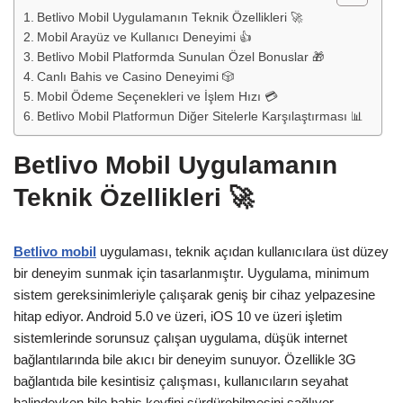
Betlivo Mobil Uygulamanın Teknik Özellikleri 🚀
Mobil Arayüz ve Kullanıcı Deneyimi 👍
Betlivo Mobil Platformda Sunulan Özel Bonuslar 🎁
Canlı Bahis ve Casino Deneyimi 🎲
Mobil Ödeme Seçenekleri ve İşlem Hızı 💳
Betlivo Mobil Platformun Diğer Sitelerle Karşılaştırması 📊
Betlivo Mobil Uygulamanın
Teknik Özellikleri 🚀
Betlivo mobil
uygulaması, teknik açıdan kullanıcılara üst düzey
bir deneyim sunmak için tasarlanmıştır. Uygulama, minimum
sistem gereksinimleriyle çalışarak geniş bir cihaz yelpazesine
hitap ediyor. Android 5.0 ve üzeri, iOS 10 ve üzeri işletim
sistemlerinde sorunsuz çalışan uygulama, düşük internet
bağlantılarında bile akıcı bir deneyim sunuyor. Özellikle 3G
bağlantıda bile kesintisiz çalışması, kullanıcıların seyahat
halindeyken bile bahis keyfini sürdürebilmesini sağlıyor.