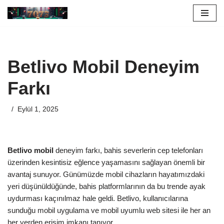
İçeriğe
geç
Betlivo Mobil Deneyim
Farkı
Eylül 1, 2025
Betlivo mobil
deneyim farkı, bahis severlerin cep telefonları
üzerinden kesintisiz eğlence yaşamasını sağlayan önemli bir
avantaj sunuyor. Günümüzde mobil cihazların hayatımızdaki
yeri düşünüldüğünde, bahis platformlarının da bu trende ayak
uydurması kaçınılmaz hale geldi. Betlivo, kullanıcılarına
sunduğu mobil uygulama ve mobil uyumlu web sitesi ile her an
her yerden erişim imkanı tanıyor.