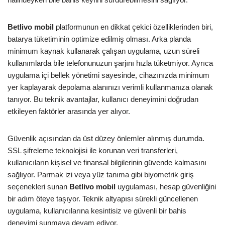
Betlivo mobil
platformunun en dikkat çekici özelliklerinden biri,
batarya tüketiminin optimize edilmiş olması. Arka planda
minimum kaynak kullanarak çalışan uygulama, uzun süreli
kullanımlarda bile telefonunuzun şarjını hızla tüketmiyor. Ayrıca
uygulama içi bellek yönetimi sayesinde, cihazınızda minimum
yer kaplayarak depolama alanınızı verimli kullanmanıza olanak
tanıyor. Bu teknik avantajlar, kullanıcı deneyimini doğrudan
etkileyen faktörler arasında yer alıyor.
Güvenlik açısından da üst düzey önlemler alınmış durumda.
SSL şifreleme teknolojisi ile korunan veri transferleri,
kullanıcıların kişisel ve finansal bilgilerinin güvende kalmasını
sağlıyor. Parmak izi veya yüz tanıma gibi biyometrik giriş
seçenekleri sunan
Betlivo mobil
uygulaması, hesap güvenliğini
bir adım öteye taşıyor. Teknik altyapısı sürekli güncellenen
uygulama, kullanıcılarına kesintisiz ve güvenli bir bahis
deneyimi sunmaya devam ediyor.