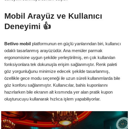
Mobil Arayüz ve Kullanıcı
Deneyimi 👍
Betlivo mobil
platformunun en güçlü yanlarından biri, kullanıcı
odaklı tasarlanmış arayüzüdür. Ana menüler parmak
ergonomisine uygun şekilde yerleştirilmiş, en çok kullanılan
fonksiyonlara tek dokunuşla erişim sağlanmıştır. Renk paleti
göz yorgunluğunu minimize edecek şekilde tasarlanmış,
özellikle gece modu seçeneği ile uzun süreli kullanımlarda bile
göz konforu sağlanmıştır. Kullanıcılar, bahis kuponlarını
hazırlarken bile ekranın alt kısmında yer alan pratik kupon
oluşturucuyu kullanarak hızlıca işlem yapabiliyorlar.