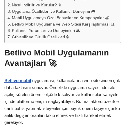
Nasıl İndirilir ve Kurulur? 📱
Uygulama Özellikleri ve Kullanıcı Deneyimi 🎮
Mobil Uygulamaya Özel Bonuslar ve Kampanyalar 💰
Betlivo Mobil Uygulama ve Web Sitesi Karşılaştırması 📊
Kullanıcı Yorumları ve Deneyimleri 👥
Güvenlik ve Gizlilik Özellikleri 🔒
Betlivo Mobil Uygulamanın
Avantajları 🚀
Betlivo mobil
uygulaması, kullanıcılarına web sitesinden çok
daha fazlasını sunuyor. Öncelikle uygulama sayesinde site
açılış süreleri önemli ölçüde kısalıyor ve kullanıcılar saniyeler
içinde platforma erişim sağlayabiliyor. Bu hız faktörü özellikle
canlı bahis yapmak isteyenler için büyük önem taşıyor çünkü
anlık değişen oranları takip etmek ve hızlı hareket etmek
gerekiyor.