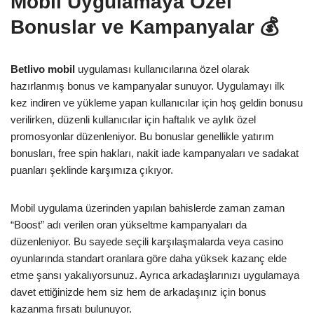
Mobil Uygulamaya Özel
Bonuslar ve Kampanyalar 💰
Betlivo mobil
uygulaması kullanıcılarına özel olarak
hazırlanmış bonus ve kampanyalar sunuyor. Uygulamayı ilk
kez indiren ve yükleme yapan kullanıcılar için hoş geldin bonusu
verilirken, düzenli kullanıcılar için haftalık ve aylık özel
promosyonlar düzenleniyor. Bu bonuslar genellikle yatırım
bonusları, free spin hakları, nakit iade kampanyaları ve sadakat
puanları şeklinde karşımıza çıkıyor.
Mobil uygulama üzerinden yapılan bahislerde zaman zaman
“Boost” adı verilen oran yükseltme kampanyaları da
düzenleniyor. Bu sayede seçili karşılaşmalarda veya casino
oyunlarında standart oranlara göre daha yüksek kazanç elde
etme şansı yakalıyorsunuz. Ayrıca arkadaşlarınızı uygulamaya
davet ettiğinizde hem siz hem de arkadaşınız için bonus
kazanma fırsatı bulunuyor.