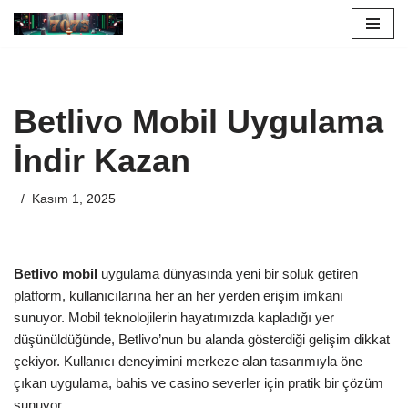
İçeriğe
geç
Betlivo Mobil Uygulama
İndir Kazan
Kasım 1, 2025
Betlivo mobil
uygulama dünyasında yeni bir soluk getiren
platform, kullanıcılarına her an her yerden erişim imkanı
sunuyor. Mobil teknolojilerin hayatımızda kapladığı yer
düşünüldüğünde, Betlivo’nun bu alanda gösterdiği gelişim dikkat
çekiyor. Kullanıcı deneyimini merkeze alan tasarımıyla öne
çıkan uygulama, bahis ve casino severler için pratik bir çözüm
sunuyor.