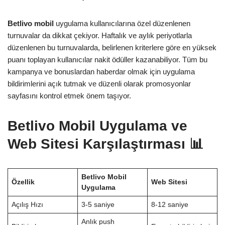
Betlivo mobil
uygulama kullanıcılarına özel düzenlenen
turnuvalar da dikkat çekiyor. Haftalık ve aylık periyotlarla
düzenlenen bu turnuvalarda, belirlenen kriterlere göre en yüksek
puanı toplayan kullanıcılar nakit ödüller kazanabiliyor. Tüm bu
kampanya ve bonuslardan haberdar olmak için uygulama
bildirimlerini açık tutmak ve düzenli olarak promosyonlar
sayfasını kontrol etmek önem taşıyor.
Betlivo Mobil Uygulama ve
Web Sitesi Karşılaştırması 📊
Betlivo Mobil
Özellik
Web Sitesi
Uygulama
Açılış Hızı
3-5 saniye
8-12 saniye
Anlık push