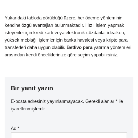
Yukarıdaki tabloda görüldüğü üzere, her ödeme yönteminin
kendine özgü avantajları bulunmaktadır. Hızlı işlem yapmak
isteyenler için kredi kartı veya elektronik cüzdanlar idealken,
yüksek meblağlı işlemler için banka havalesi veya kripto para
transferleri daha uygun olabilir.
Betlivo para
yatırma yöntemleri
arasından kendi önceliklerinize göre seçim yapabilirsiniz.
Bir yanıt yazın
E-posta adresiniz yayınlanmayacak.
Gerekli alanlar
*
ile
işaretlenmişlerdir
Ad
*