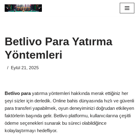
İçeriğe
geç
Betlivo Para Yatırma
Yöntemleri
Eylül 21, 2025
Betlivo para
yatırma yöntemleri hakkında merak ettiğiniz her
şeyi sizler için derledik. Online bahis dünyasında hızlı ve güvenli
para transferi yapabilmek, oyun deneyiminizi doğrudan etkileyen
faktörlerin başında gelir. Betlivo platformu, kullanıcılarına çeşitli
ödeme seçenekleri sunarak bu süreci olabildiğince
kolaylaştırmayı hedefliyor.