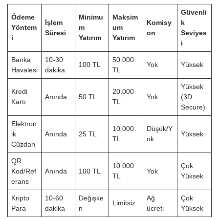
Güvenli
Ödeme
Minimu
Maksim
İşlem
Komisy
k
Yöntem
m
um
Süresi
on
Seviyes
i
Yatırım
Yatırım
i
Banka
10-30
50.000
100 TL
Yok
Yüksek
Havalesi
dakika
TL
Yüksek
Kredi
20.000
Anında
50 TL
Yok
(3D
Kartı
TL
Secure)
Elektron
10.000
Düşük/Y
ik
Anında
25 TL
Yüksek
TL
ok
Cüzdan
QR
10.000
Çok
Kod/Ref
Anında
100 TL
Yok
TL
Yüksek
erans
Kripto
10-60
Değişke
Ağ
Çok
Limitsiz
Para
dakika
n
ücreti
Yüksek