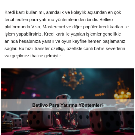
Kredi kartı kullanımı, anındalık ve kolaylık açısından en çok
tercih edilen para yatırma yöntemlerinden biridir. Betlivo
platformunda Visa, Mastercard ve diğer popüler kredi kartları ile
işlem yapabilirsiniz. Kredi kartı ile yapılan işlemler genellikle
anında hesabınıza yansır ve oyun keyfine hemen başlamanızı
sağlar. Bu hızlı transfer özelliği, özellikle canlı bahis severlerin
vazgeçilmezi haline gelmiştir.