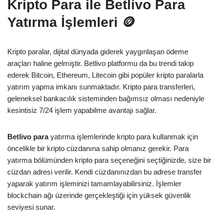
Kripto Para ile Betlivo Para
Yatırma İşlemleri 🪙
Kripto paralar, dijital dünyada giderek yaygınlaşan ödeme
araçları haline gelmiştir. Betlivo platformu da bu trendi takip
ederek Bitcoin, Ethereum, Litecoin gibi popüler kripto paralarla
yatırım yapma imkanı sunmaktadır. Kripto para transferleri,
geleneksel bankacılık sisteminden bağımsız olması nedeniyle
kesintisiz 7/24 işlem yapabilme avantajı sağlar.
Betlivo para
yatırma işlemlerinde kripto para kullanmak için
öncelikle bir kripto cüzdanına sahip olmanız gerekir. Para
yatırma bölümünden kripto para seçeneğini seçtiğinizde, size bir
cüzdan adresi verilir. Kendi cüzdanınızdan bu adrese transfer
yaparak yatırım işleminizi tamamlayabilirsiniz. İşlemler
blockchain ağı üzerinde gerçekleştiği için yüksek güvenlik
seviyesi sunar.