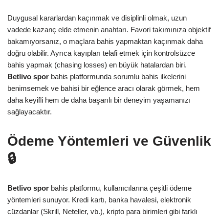
Duygusal kararlardan kaçınmak ve disiplinli olmak, uzun
vadede kazanç elde etmenin anahtarı. Favori takımınıza objektif
bakamıyorsanız, o maçlara bahis yapmaktan kaçınmak daha
doğru olabilir. Ayrıca kayıpları telafi etmek için kontrolsüzce
bahis yapmak (chasing losses) en büyük hatalardan biri.
Betlivo spor
bahis platformunda sorumlu bahis ilkelerini
benimsemek ve bahisi bir eğlence aracı olarak görmek, hem
daha keyifli hem de daha başarılı bir deneyim yaşamanızı
sağlayacaktır.
Ödeme Yöntemleri ve Güvenlik
🔒
Betlivo spor
bahis platformu, kullanıcılarına çeşitli ödeme
yöntemleri sunuyor. Kredi kartı, banka havalesi, elektronik
cüzdanlar (Skrill, Neteller, vb.), kripto para birimleri gibi farklı