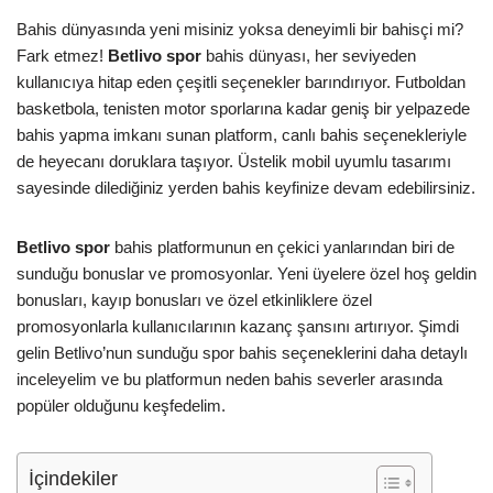
Bahis dünyasında yeni misiniz yoksa deneyimli bir bahisçi mi?
Fark etmez!
Betlivo spor
bahis dünyası, her seviyeden
kullanıcıya hitap eden çeşitli seçenekler barındırıyor. Futboldan
basketbola, tenisten motor sporlarına kadar geniş bir yelpazede
bahis yapma imkanı sunan platform, canlı bahis seçenekleriyle
de heyecanı doruklara taşıyor. Üstelik mobil uyumlu tasarımı
sayesinde dilediğiniz yerden bahis keyfinize devam edebilirsiniz.
Betlivo spor
bahis platformunun en çekici yanlarından biri de
sunduğu bonuslar ve promosyonlar. Yeni üyelere özel hoş geldin
bonusları, kayıp bonusları ve özel etkinliklere özel
promosyonlarla kullanıcılarının kazanç şansını artırıyor. Şimdi
gelin Betlivo’nun sunduğu spor bahis seçeneklerini daha detaylı
inceleyelim ve bu platformun neden bahis severler arasında
popüler olduğunu keşfedelim.
İçindekiler