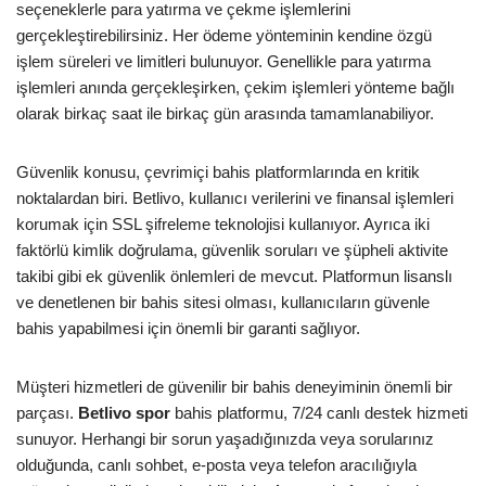
seçeneklerle para yatırma ve çekme işlemlerini
gerçekleştirebilirsiniz. Her ödeme yönteminin kendine özgü
işlem süreleri ve limitleri bulunuyor. Genellikle para yatırma
işlemleri anında gerçekleşirken, çekim işlemleri yönteme bağlı
olarak birkaç saat ile birkaç gün arasında tamamlanabiliyor.
Güvenlik konusu, çevrimiçi bahis platformlarında en kritik
noktalardan biri. Betlivo, kullanıcı verilerini ve finansal işlemleri
korumak için SSL şifreleme teknolojisi kullanıyor. Ayrıca iki
faktörlü kimlik doğrulama, güvenlik soruları ve şüpheli aktivite
takibi gibi ek güvenlik önlemleri de mevcut. Platformun lisanslı
ve denetlenen bir bahis sitesi olması, kullanıcıların güvenle
bahis yapabilmesi için önemli bir garanti sağlıyor.
Müşteri hizmetleri de güvenilir bir bahis deneyiminin önemli bir
parçası.
Betlivo spor
bahis platformu, 7/24 canlı destek hizmeti
sunuyor. Herhangi bir sorun yaşadığınızda veya sorularınız
olduğunda, canlı sohbet, e-posta veya telefon aracılığıyla