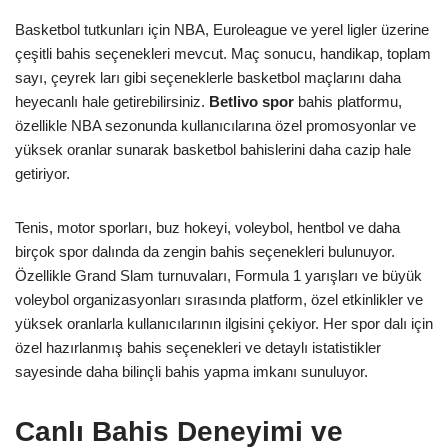
Basketbol tutkunları için NBA, Euroleague ve yerel ligler üzerine
çeşitli bahis seçenekleri mevcut. Maç sonucu, handikap, toplam
sayı, çeyrek ları gibi seçeneklerle basketbol maçlarını daha
heyecanlı hale getirebilirsiniz.
Betlivo spor
bahis platformu,
özellikle NBA sezonunda kullanıcılarına özel promosyonlar ve
yüksek oranlar sunarak basketbol bahislerini daha cazip hale
getiriyor.
Tenis, motor sporları, buz hokeyi, voleybol, hentbol ve daha
birçok spor dalında da zengin bahis seçenekleri bulunuyor.
Özellikle Grand Slam turnuvaları, Formula 1 yarışları ve büyük
voleybol organizasyonları sırasında platform, özel etkinlikler ve
yüksek oranlarla kullanıcılarının ilgisini çekiyor. Her spor dalı için
özel hazırlanmış bahis seçenekleri ve detaylı istatistikler
sayesinde daha bilinçli bahis yapma imkanı sunuluyor.
Canlı Bahis Deneyimi ve