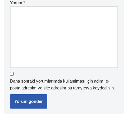
Yorum
*
Daha sonraki yorumlarımda kullanılması için adım, e-
posta adresim ve site adresim bu tarayıcıya kaydedilsin.