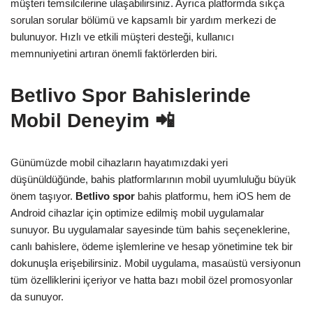
müşteri temsilcilerine ulaşabilirsiniz. Ayrıca platformda sıkça
sorulan sorular bölümü ve kapsamlı bir yardım merkezi de
bulunuyor. Hızlı ve etkili müşteri desteği, kullanıcı
memnuniyetini artıran önemli faktörlerden biri.
Betlivo Spor Bahislerinde
Mobil Deneyim 📲
Günümüzde mobil cihazların hayatımızdaki yeri
düşünüldüğünde, bahis platformlarının mobil uyumluluğu büyük
önem taşıyor.
Betlivo spor
bahis platformu, hem iOS hem de
Android cihazlar için optimize edilmiş mobil uygulamalar
sunuyor. Bu uygulamalar sayesinde tüm bahis seçeneklerine,
canlı bahislere, ödeme işlemlerine ve hesap yönetimine tek bir
dokunuşla erişebilirsiniz. Mobil uygulama, masaüstü versiyonun
tüm özelliklerini içeriyor ve hatta bazı mobil özel promosyonlar
da sunuyor.