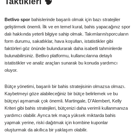
Taktikleri 🧠
Betlivo spor
bahislerinde başarılı olmak için bazı stratejiler
geliştirmek önemli. İlk ve en temel kural, bahis yapacağınız spor
dalı hakkında yeterli bilgiye sahip olmak. Takımların/sporcuların
form durumu, sakatlıklar, hava koşulları, istatistikler gibi
faktörleri göz önünde bulundurarak daha isabetli tahminlerde
bulunabilirsiniz. Betlivo platformu, kullanıcılarına detaylı
istatistikler ve analiz araçları sunarak bu konuda yardımcı
oluyor.
Bütçe yönetimi, başarılı bir bahis stratejisinin olmazsa olmazı.
Kaybetmeyi göze alabileceğiniz bir bütçe belirlemek ve bu
bütçeyi aşmamak çok önemli. Martingale, D’Alembert, Kelly
Kriteri gibi bahis stratejileri, bütçenizi daha verimli kullanmanıza
yardımcı olabilir. Ayrıca tek maça yüksek miktarda bahis
yapmak yerine, riski dağıtmak için kombine kuponlar
oluşturmak da akıllıca bir yaklaşım olabilir.