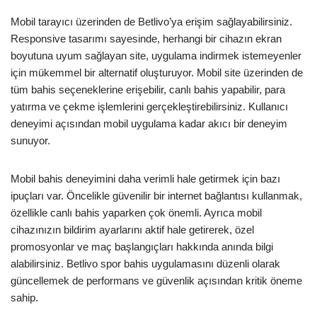
Mobil tarayıcı üzerinden de Betlivo’ya erişim sağlayabilirsiniz.
Responsive tasarımı sayesinde, herhangi bir cihazın ekran
boyutuna uyum sağlayan site, uygulama indirmek istemeyenler
için mükemmel bir alternatif oluşturuyor. Mobil site üzerinden de
tüm bahis seçeneklerine erişebilir, canlı bahis yapabilir, para
yatırma ve çekme işlemlerini gerçekleştirebilirsiniz. Kullanıcı
deneyimi açısından mobil uygulama kadar akıcı bir deneyim
sunuyor.
Mobil bahis deneyimini daha verimli hale getirmek için bazı
ipuçları var. Öncelikle güvenilir bir internet bağlantısı kullanmak,
özellikle canlı bahis yaparken çok önemli. Ayrıca mobil
cihazınızın bildirim ayarlarını aktif hale getirerek, özel
promosyonlar ve maç başlangıçları hakkında anında bilgi
alabilirsiniz. Betlivo spor bahis uygulamasını düzenli olarak
güncellemek de performans ve güvenlik açısından kritik öneme
sahip.