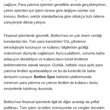
sağlıyor. Para yatırma işlemleri genellikle anında gerçekleşirken,
çekim işlemleri için işlem türüne göre değişen süreler söz
konusu. Betlivo, sektör standartlarına göre oldukça hızlı ödeme
süreçleriyle dikkat çekiyor.
Finansal işlemlerde güvenlik, Betlivo’nun en çok önem verdiği
konulardan biri. Tüm para transferleri SSL şifreleme
teknolojisiyle korunuyor ve kullanıcı bilgilerinin gizliliği
maksimum düzeyde sağlanıyor. Ayrıca platform, sorumlu bahis
anlayışını destekliyor ve kullanıcıların kendi limitlerini
belirlemelerine olanak tanıyor. Günlük, haftalık veya aylık para
yatırma limitleri ayarlanabiliyor ve bu da kontrollü bir bahis
deneyimi sunuyor.
Betlivo Spor
bahisleri platformunda
minimum para yatırma ve çekme limitleri de kullanıcı dostu
seviyelerde tutulmuş durumda.
Betlivo’nun finansal işlemlerle ilgili bir diğer avantajı da şeffaf
politikası. Tüm işlem ücretleri, komisyonlar ve vergiler önceden