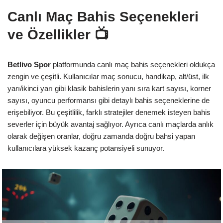
Canlı Maç Bahis Seçenekleri
ve Özellikler 📺
Betlivo Spor
platformunda canlı maç bahis seçenekleri oldukça
zengin ve çeşitli. Kullanıcılar maç sonucu, handikap, alt/üst, ilk
yarı/ikinci yarı gibi klasik bahislerin yanı sıra kart sayısı, korner
sayısı, oyuncu performansı gibi detaylı bahis seçeneklerine de
erişebiliyor. Bu çeşitlilik, farklı stratejiler denemek isteyen bahis
severler için büyük avantaj sağlıyor. Ayrıca canlı maçlarda anlık
olarak değişen oranlar, doğru zamanda doğru bahsi yapan
kullanıcılara yüksek kazanç potansiyeli sunuyor.