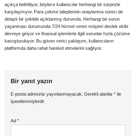
açıkça belirtiliyor, böylece kullanıcılar herhangi bir sürprizle
karşılaşmıyor. Para çekme taleplerinin onaylanma süreci de
detaylı bir şekilde açıklanmış durumda. Herhangi bir sorun
yaşanması durumunda 7/24 hizmet veren müşteri destek ekibi
devreye giriyor ve finansal işlemlerle ilgili sorunlar hızla çözüme
kavuşturuluyor. Bu güven verici yaklaşım, kullanıcıların
platformda daha rahat hareket etmelerini sağlıyor.
Bir yanıt yazın
E-posta adresiniz yayınlanmayacak.
Gerekli alanlar
*
ile
işaretlenmişlerdir
Ad
*