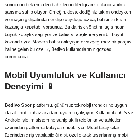
sonucunu beklemeden bahislerini dilediği an sonlandırabilme
şansına sahip oluyor. Örneğin, desteklediğiniz takım öndeyken
ve maçın gidişatından endişe duyduğunuzda, bahsinizi kısmi
kazançla kapatabiliyorsunuz. Bu da risk yönetimi açısından
büyük kolaylık sağlıyor ve bahis stratejilerine yeni bir boyut
kazandırıyor. Modern bahis anlayışının vazgeçilmez bir parçası
haline gelen bu özellik, Betlivo kullanıcılarının gözdesi
durumunda.
Mobil Uyumluluk ve Kullanıcı
Deneyimi 📱
Betlivo Spor
platformu, günümüz teknoloji trendlerine uygun
olarak mobil cihazlarla tam uyumlu çalışıyor. Kullanıcılar iOS ve
Android işletim sistemine sahip akıllı telefonlar ve tabletler
üzerinden platforma kolayca erişebiliyor. Mobil tarayıcılar
üzerinden giriş yapılabildiği gibi, özel olarak tasarlanmış mobil