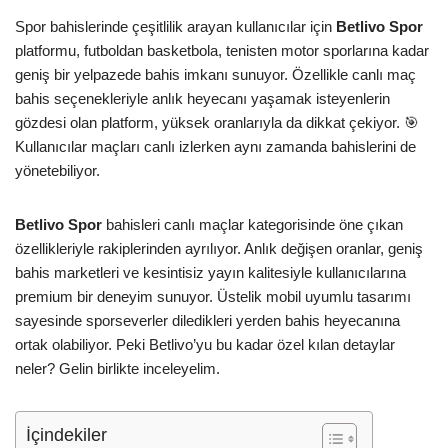
Spor bahislerinde çeşitlilik arayan kullanıcılar için
Betlivo Spor
platformu, futboldan basketbola, tenisten motor sporlarına kadar
geniş bir yelpazede bahis imkanı sunuyor. Özellikle canlı maç
bahis seçenekleriyle anlık heyecanı yaşamak isteyenlerin
gözdesi olan platform, yüksek oranlarıyla da dikkat çekiyor. 🎯
Kullanıcılar maçları canlı izlerken aynı zamanda bahislerini de
yönetebiliyor.
Betlivo Spor
bahisleri canlı maçlar kategorisinde öne çıkan
özellikleriyle rakiplerinden ayrılıyor. Anlık değişen oranlar, geniş
bahis marketleri ve kesintisiz yayın kalitesiyle kullanıcılarına
premium bir deneyim sunuyor. Üstelik mobil uyumlu tasarımı
sayesinde sporseverler diledikleri yerden bahis heyecanına
ortak olabiliyor. Peki Betlivo’yu bu kadar özel kılan detaylar
neler? Gelin birlikte inceleyelim.
İçindekiler