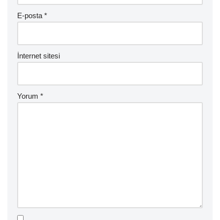
E-posta
*
İnternet sitesi
Yorum
*