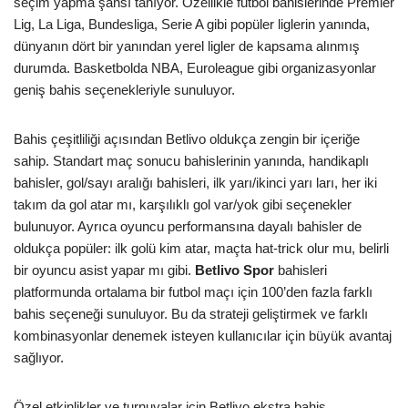
seçim yapma şansı tanıyor. Özellikle futbol bahislerinde Premier
Lig, La Liga, Bundesliga, Serie A gibi popüler liglerin yanında,
dünyanın dört bir yanından yerel ligler de kapsama alınmış
durumda. Basketbolda NBA, Euroleague gibi organizasyonlar
geniş bahis seçenekleriyle sunuluyor.
Bahis çeşitliliği açısından Betlivo oldukça zengin bir içeriğe
sahip. Standart maç sonucu bahislerinin yanında, handikaplı
bahisler, gol/sayı aralığı bahisleri, ilk yarı/ikinci yarı ları, her iki
takım da gol atar mı, karşılıklı gol var/yok gibi seçenekler
bulunuyor. Ayrıca oyuncu performansına dayalı bahisler de
oldukça popüler: ilk golü kim atar, maçta hat-trick olur mu, belirli
bir oyuncu asist yapar mı gibi.
Betlivo Spor
bahisleri
platformunda ortalama bir futbol maçı için 100’den fazla farklı
bahis seçeneği sunuluyor. Bu da strateji geliştirmek ve farklı
kombinasyonlar denemek isteyen kullanıcılar için büyük avantaj
sağlıyor.
Özel etkinlikler ve turnuvalar için Betlivo ekstra bahis