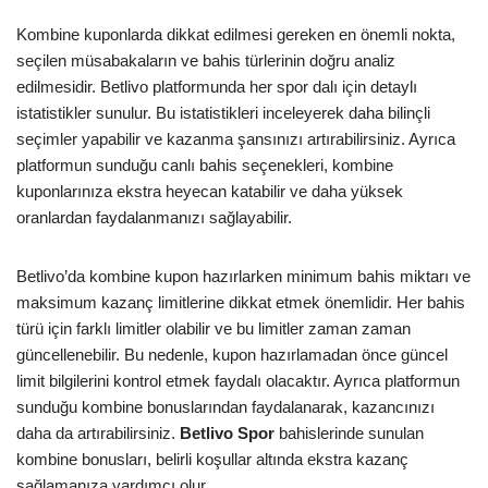
Kombine kuponlarda dikkat edilmesi gereken en önemli nokta,
seçilen müsabakaların ve bahis türlerinin doğru analiz
edilmesidir. Betlivo platformunda her spor dalı için detaylı
istatistikler sunulur. Bu istatistikleri inceleyerek daha bilinçli
seçimler yapabilir ve kazanma şansınızı artırabilirsiniz. Ayrıca
platformun sunduğu canlı bahis seçenekleri, kombine
kuponlarınıza ekstra heyecan katabilir ve daha yüksek
oranlardan faydalanmanızı sağlayabilir.
Betlivo’da kombine kupon hazırlarken minimum bahis miktarı ve
maksimum kazanç limitlerine dikkat etmek önemlidir. Her bahis
türü için farklı limitler olabilir ve bu limitler zaman zaman
güncellenebilir. Bu nedenle, kupon hazırlamadan önce güncel
limit bilgilerini kontrol etmek faydalı olacaktır. Ayrıca platformun
sunduğu kombine bonuslarından faydalanarak, kazancınızı
daha da artırabilirsiniz.
Betlivo Spor
bahislerinde sunulan
kombine bonusları, belirli koşullar altında ekstra kazanç
sağlamanıza yardımcı olur.