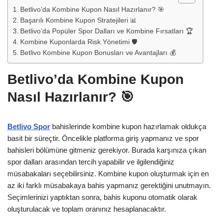
Betlivo’da Kombine Kupon Nasıl Hazırlanır? 🎯
Başarılı Kombine Kupon Stratejileri 📊
Betlivo’da Popüler Spor Dalları ve Kombine Fırsatları 🏆
Kombine Kuponlarda Risk Yönetimi 🛡️
Betlivo Kombine Kupon Bonusları ve Avantajları 💰
Betlivo’da Kombine Kupon
Nasıl Hazırlanır? 🎯
Betlivo Spor
bahislerinde kombine kupon hazırlamak oldukça
basit bir süreçtir. Öncelikle platforma giriş yapmanız ve spor
bahisleri bölümüne gitmeniz gerekiyor. Burada karşınıza çıkan
spor dalları arasından tercih yapabilir ve ilgilendiğiniz
müsabakaları seçebilirsiniz. Kombine kupon oluşturmak için en
az iki farklı müsabakaya bahis yapmanız gerektiğini unutmayın.
Seçimlerinizi yaptıktan sonra, bahis kuponu otomatik olarak
oluşturulacak ve toplam oranınız hesaplanacaktır.