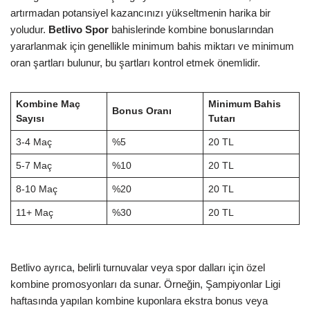
artırmadan potansiyel kazancınızı yükseltmenin harika bir
yoludur.
Betlivo Spor
bahislerinde kombine bonuslarından
yararlanmak için genellikle minimum bahis miktarı ve minimum
oran şartları bulunur, bu şartları kontrol etmek önemlidir.
Kombine Maç
Minimum Bahis
Bonus Oranı
Sayısı
Tutarı
3-4 Maç
%5
20 TL
5-7 Maç
%10
20 TL
8-10 Maç
%20
20 TL
11+ Maç
%30
20 TL
Betlivo ayrıca, belirli turnuvalar veya spor dalları için özel
kombine promosyonları da sunar. Örneğin, Şampiyonlar Ligi
haftasında yapılan kombine kuponlara ekstra bonus veya