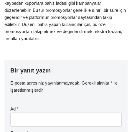
kaybeden kuponlara bahis iadesi gibi kampanyalar
düzenlenebilir. Bu tür promosyonlar genellikle sınırlı bir süre için
geçerlidir ve platformun promosyonlar sayfasından takip
edilebilir. Düzenli bahis yapan kullanıcılar için, bu özel
promosyonları takip etmek ve değerlendirmek, ekstra kazanç
fırsatları yaratabilir.
Bir yanıt yazın
E-posta adresiniz yayınlanmayacak.
Gerekli alanlar
*
ile
işaretlenmişlerdir
Ad
*