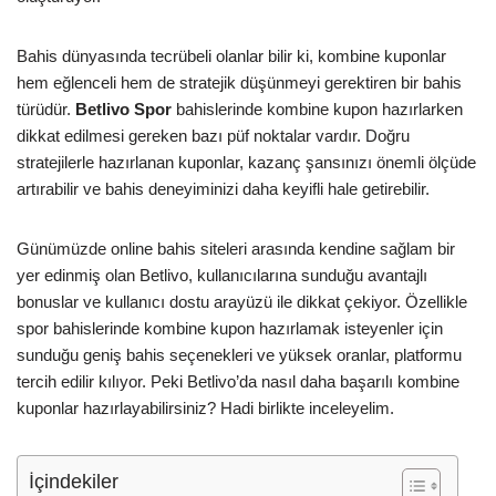
Bahis dünyasında tecrübeli olanlar bilir ki, kombine kuponlar
hem eğlenceli hem de stratejik düşünmeyi gerektiren bir bahis
türüdür.
Betlivo Spor
bahislerinde kombine kupon hazırlarken
dikkat edilmesi gereken bazı püf noktalar vardır. Doğru
stratejilerle hazırlanan kuponlar, kazanç şansınızı önemli ölçüde
artırabilir ve bahis deneyiminizi daha keyifli hale getirebilir.
Günümüzde online bahis siteleri arasında kendine sağlam bir
yer edinmiş olan Betlivo, kullanıcılarına sunduğu avantajlı
bonuslar ve kullanıcı dostu arayüzü ile dikkat çekiyor. Özellikle
spor bahislerinde kombine kupon hazırlamak isteyenler için
sunduğu geniş bahis seçenekleri ve yüksek oranlar, platformu
tercih edilir kılıyor. Peki Betlivo’da nasıl daha başarılı kombine
kuponlar hazırlayabilirsiniz? Hadi birlikte inceleyelim.
İçindekiler