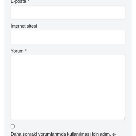
E-posta
*
İnternet sitesi
Yorum
*
Daha sonraki yorumlarımda kullanılması için adım, e-